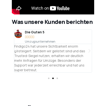
Was unsere Kunden berichten
Die Guten 5





Umzugsunternehmen
tig
Findigo24 hat unsere Sichtbarkeit enorm
Als Sac
wird
gesteigert. Seitdem wir gelistet sind und das
entsch
ndern
Trusted-Siegel nutzen, erhalten wir deutlich
Bewert
den
mehr Anfragen für Umzüge. Besonders der
präsen
l.
Support war jederzeit erreichbar und hat uns
uns nic
super betreut.
auch u