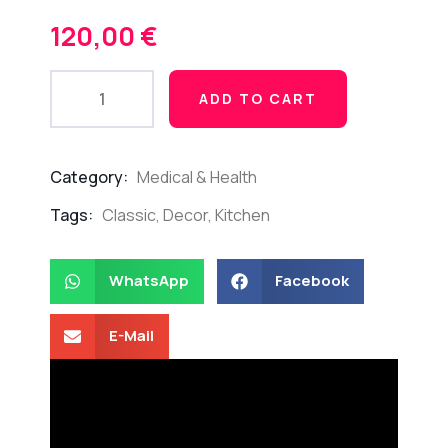
120,00
€
ADD TO CART
Category:
Medical & Health
Product
Meta
Tags:
Classic
,
Decor
,
Kitchen
WhatsApp
Facebook
E-Mail