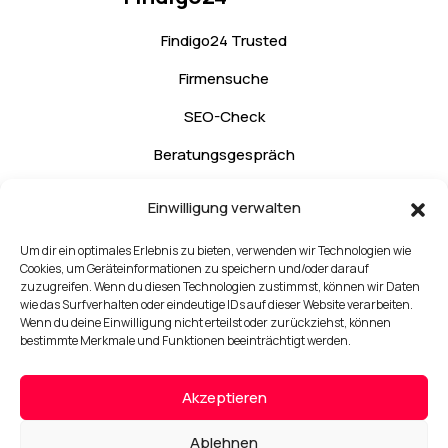
Findigo24 Trusted
Firmensuche
SEO-Check
Beratungsgespräch
Kontakt
Einwilligung verwalten
Um dir ein optimales Erlebnis zu bieten, verwenden wir Technologien wie
Rechtliches
Cookies, um Geräteinformationen zu speichern und/oder darauf
zuzugreifen. Wenn du diesen Technologien zustimmst, können wir Daten
wie das Surfverhalten oder eindeutige IDs auf dieser Website verarbeiten.
Impressum
Wenn du deine Einwilligung nicht erteilst oder zurückziehst, können
bestimmte Merkmale und Funktionen beeinträchtigt werden.
Datenschutzerklärung
Cookie-Richtlinien (EU)
Akzeptieren
AGB
Ablehnen