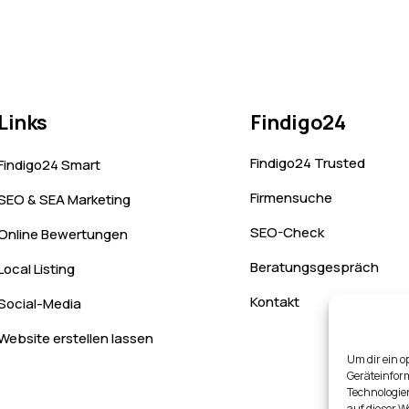
Links
Findigo24
Findigo24 Trusted
Findigo24 Smart
Firmensuche
SEO & SEA Marketing
SEO-Check
Online Bewertungen
Beratungsgespräch
Local Listing
Kontakt
Social-Media
Website erstellen lassen
Um dir ein o
Geräteinfor
Technologien
auf dieser W