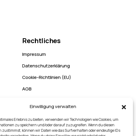
Rechtliches
Impressum
Datenschutzerklärung
Cookie-Richtlinien (EU)
AGB
Rückgabe & Versand
Einwilligung verwalten
ptimales Erlebnis zu bieten, verwenden wir Technologien wie Cookies, um
mationen zu speichern und/oder darauf zuzugreifen. Wenn du diesen
 zustimmst, können wir Daten wie das Surfverhalten oder eindeutige IDs
ebsite verarbeiten. Wenn du deine Einwilligung nicht erteilst oder