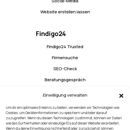
Social-Media
Website erstellen lassen
Findigo24
Findigo24 Trusted
Firmensuche
SEO-Check
Beratungsgespräch
Kontakt
Einwilligung verwalten
Um dir ein optimales Erlebnis zu bieten, verwenden wir Technologien wie
Rechtliches
Cookies, um Geräteinformationen zu speichern und/oder darauf
zuzugreifen. Wenn du diesen Technologien zustimmst, können wir Daten
wie das Surfverhalten oder eindeutige IDs auf dieser Website verarbeiten.
Impressum
Wenn du deine Einwilligung nicht erteilst oder zurückziehst, können