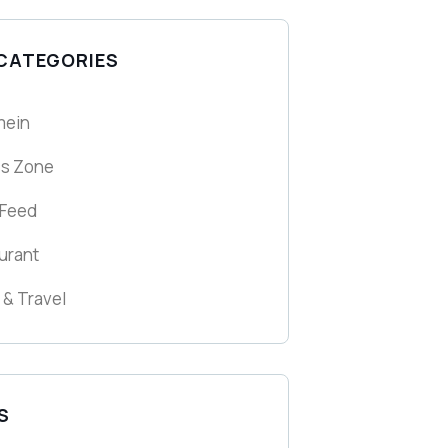
 CATEGORIES
mein
ss Zone
 Feed
urant
 & Travel
S