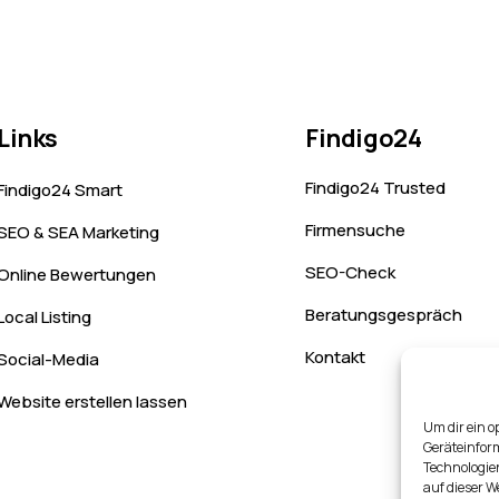
Links
Findigo24
Findigo24 Trusted
Findigo24 Smart
Firmensuche
SEO & SEA Marketing
SEO-Check
Online Bewertungen
Beratungsgespräch
Local Listing
Kontakt
Social-Media
Website erstellen lassen
Um dir ein o
Geräteinfor
Technologien
auf dieser W