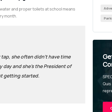
Adve
 water and proper toilets at school means
ery month.
Park
Ge
r tap, she often didn’t have time
Co
y day and she’s the President of
t getting started.
SPEC
Quis
repr