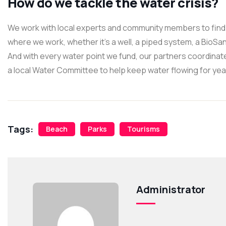
How do we tackle the water crisis?
We work with local experts and community members to find 
where we work, whether it’s a well, a piped system, a BioSand
And with every water point we fund, our partners coordinate
a local Water Committee to help keep water flowing for ye
Tags:
Beach
Parks
Tourisms
Administrator