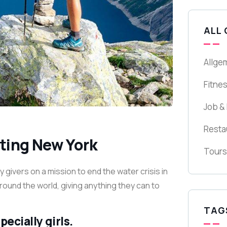
ALL
Allge
Fitne
Job &
Resta
iting New York
Tours
givers on a mission to end the water crisis in
around the world, giving anything they can to
TAG
ecially girls.