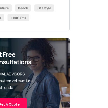
nture
Beach
Lifestyle
s
Tourisms
t Free
nsultations
IAL ADVISORS
 autem vel eum iure
eh ende
Get A Quote